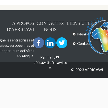
A PROPOS
CONTACTEZ
LIENS UTILES
D'AFRICAWI
NOUS
Mentions légales
e les entreprises et
Contacts
çaises, européennes et
lopper leurs activités
en Afrique.
Par mail :
africawi@africawi.co
m
© 2023 AFRICAWI