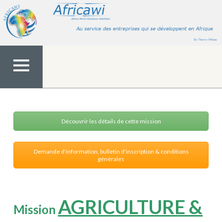
Aller
au
contenu
MENU
TOP
Découvrir les détails de cette mission
Demande d'information, bulletin d'inscription & conditions
générales
AGRICULTURE &
Mission