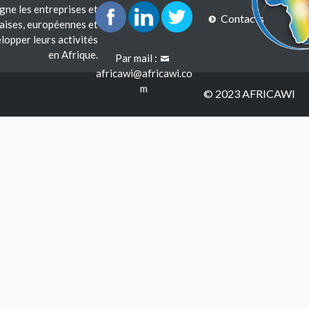
e les entreprises et
Contacts
çaises, européennes et
lopper leurs activités
en Afrique.
Par mail :
africawi@africawi.co
m
© 2023 AFRICAWI