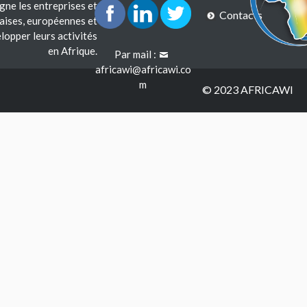
e les entreprises et
Contacts
çaises, européennes et
lopper leurs activités
en Afrique.
Par mail :
africawi@africawi.co
m
© 2023 AFRICAWI