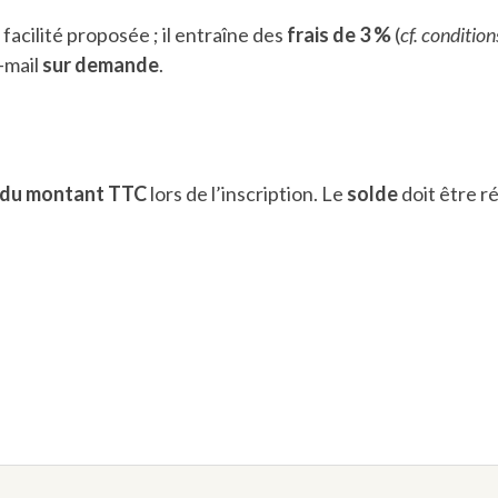
acilité proposée ; il entraîne des
frais de 3 %
(
cf. condition
-mail
sur demande
.
 du montant TTC
lors de l’inscription. Le
solde
doit être r