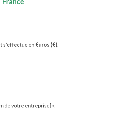
- France
t s’effectue en
€uros (€)
.
 de votre entreprise] ».