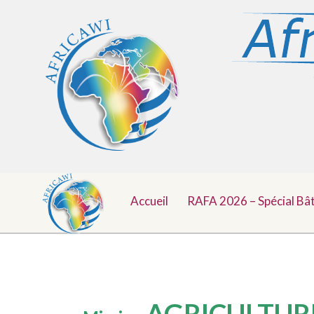
Menu
Aller
au
Accueil
RAFA 2026 – Spécial Bâ
Top
contenu
AGRICULTUR