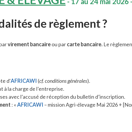
- 17 au 24 mai 2026 
dalités de règlement ?
 par
virement bancaire
ou par
carte bancaire.
Le règlemen
te d'
AFRICAWI
(
cf. conditions générales
).
t à la charge de l’entreprise.
es avec l’accusé de réception du bulletin d’inscription.
ement
: «
AFRICAWI
– mission Agri-élevage Mai 2026 + [Nom