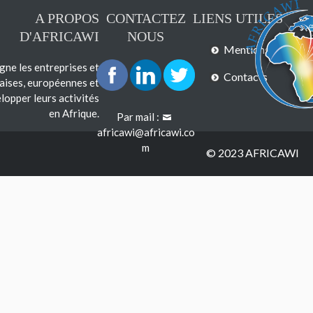
A PROPOS
CONTACTEZ
LIENS UTILES
D'AFRICAWI
NOUS
Mentions légales
e les entreprises et
Contacts
çaises, européennes et
lopper leurs activités
en Afrique.
Par mail :
africawi@africawi.co
m
© 2023 AFRICAWI