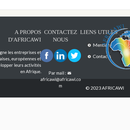
A PROPOS
CONTACTEZ
LIENS UTILES
D'AFRICAWI
NOUS
Mentions légales
e les entreprises et
Contacts
çaises, européennes et
lopper leurs activités
en Afrique.
Par mail :
africawi@africawi.co
m
© 2023 AFRICAWI