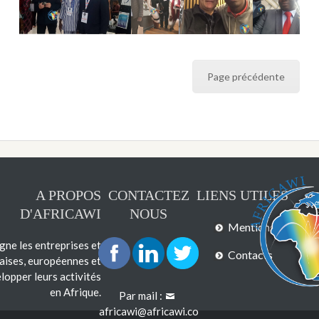
Page précédente
A PROPOS
CONTACTEZ
LIENS UTILES
D'AFRICAWI
NOUS
Mentions légales
e les entreprises et
Contacts
çaises, européennes et
lopper leurs activités
en Afrique.
Par mail :
africawi@africawi.co