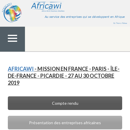
Aller
au
contenu
MENU
TOP
AFRICAWI
- MISSION EN FRANCE - PARIS - ÎLE-
DE-FRANCE - PICARDIE - 27 AU 30 OCTOBRE
2019
Compte rendu
Présentation des entreprises africaines