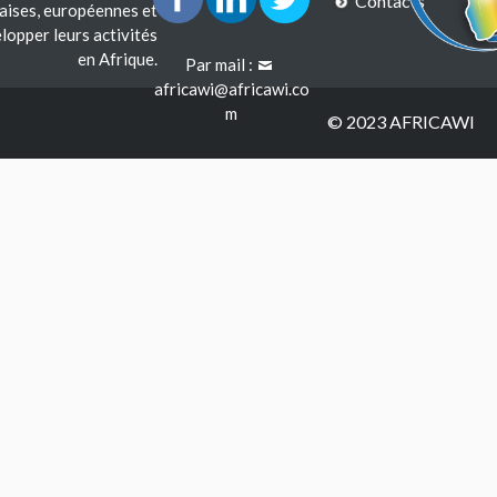
Contacts
çaises, européennes et
lopper leurs activités
en Afrique.
Par mail :
africawi@africawi.co
m
© 2023 AFRICAWI