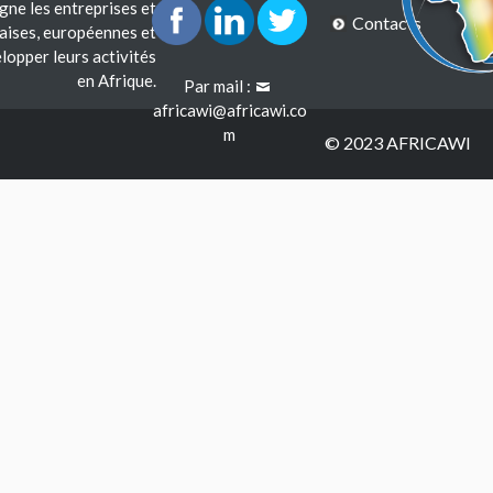
e les entreprises et
Contacts
çaises, européennes et
lopper leurs activités
en Afrique.
Par mail :
africawi@africawi.co
m
© 2023 AFRICAWI