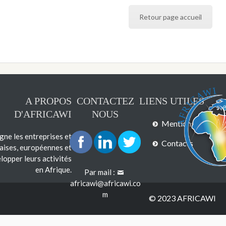
Retour page accueil
A PROPOS
CONTACTEZ
LIENS UTILES
D'AFRICAWI
NOUS
Mentions légales
e les entreprises et
Contacts
çaises, européennes et
lopper leurs activités
en Afrique.
Par mail :
africawi@africawi.co
m
© 2023 AFRICAWI