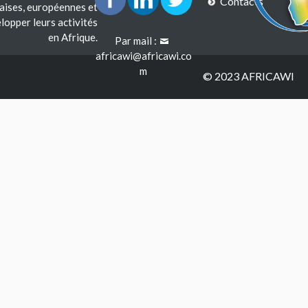
Contacts
çaises, européennes et
lopper leurs activités
en Afrique.
Par mail :
africawi@africawi.co
m
© 2023 AFRICAWI