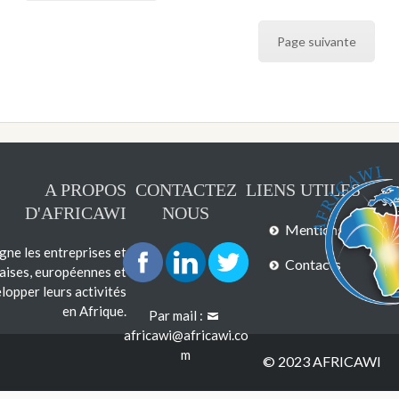
Page suivante
A PROPOS
CONTACTEZ
LIENS UTILES
D'AFRICAWI
NOUS
Mentions légales
e les entreprises et
Contacts
çaises, européennes et
lopper leurs activités
en Afrique.
Par mail :
africawi@africawi.co
m
© 2023 AFRICAWI