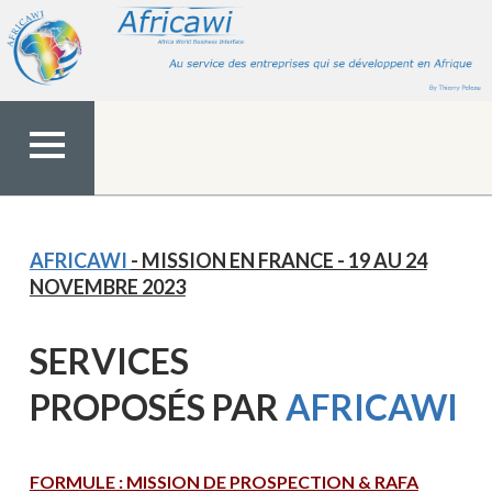
Aller
au
contenu
MENU
TOP
AFRICAWI
- MISSION EN FRANCE - 19 AU 24
NOVEMBRE 2023
SERVICES
PROPOS
ÉS
PAR
AFRICAWI
FORMULE : MISSION DE PROSPECTION & RAFA