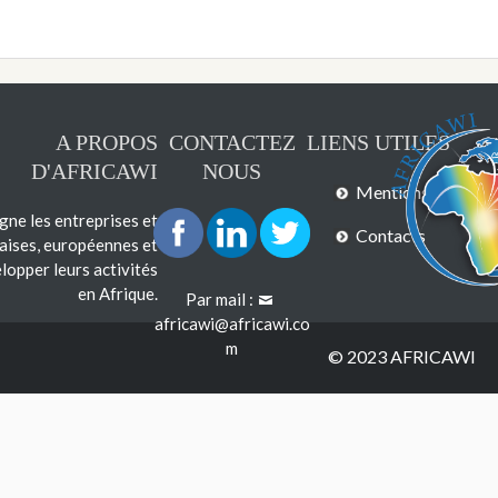
A PROPOS
CONTACTEZ
LIENS UTILES
D'AFRICAWI
NOUS
Mentions légales
e les entreprises et
Contacts
çaises, européennes et
lopper leurs activités
en Afrique.
Par mail :
africawi@africawi.co
m
© 2023 AFRICAWI