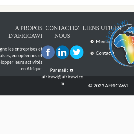
A PROPOS
CONTACTEZ
LIENS UTILES
D'AFRICAWI
NOUS
Mentions légales
e les entreprises et
Contacts
çaises, européennes et
lopper leurs activités
en Afrique.
Par mail :
africawi@africawi.co
m
© 2023 AFRICAWI