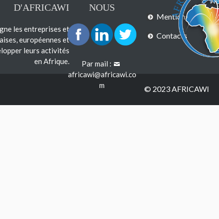
D'AFRICAWI
NOUS
Mentions légales
e les entreprises et
Contacts
çaises, européennes et
lopper leurs activités
en Afrique.
Par mail :
africawi@africawi.co
m
© 2023 AFRICAWI