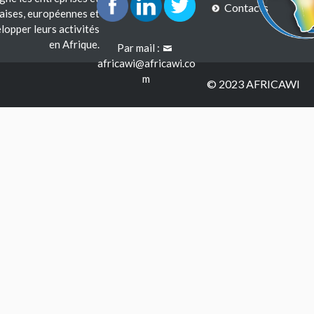
Contacts
çaises, européennes et
lopper leurs activités
en Afrique.
Par mail :
africawi@africawi.co
m
© 2023 AFRICAWI