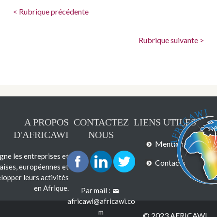
< Rubrique précédente
Rubrique suivante >
A PROPOS
CONTACTEZ
LIENS UTILES
D'AFRICAWI
NOUS
Mentions légales
e les entreprises et
Contacts
çaises, européennes et
lopper leurs activités
en Afrique.
Par mail :
africawi@africawi.co
m
© 2023 AFRICAWI