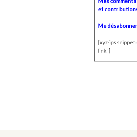
Mes commentai
et contribution
Me désabonne
[xyz-ips snippe
link"]