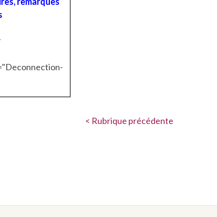
res, remarques
s
r
t="Deconnection-
< Rubrique précédente