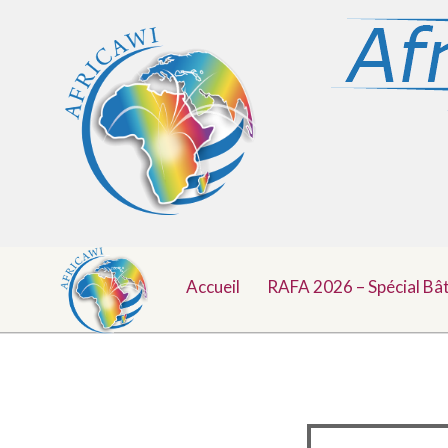
Menu
Aller
au
Accueil
RAFA 2026 – Spécial Bâ
Top
contenu