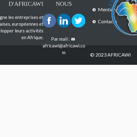
D'AFRICAWI
NOUS
Mentions légales
e les entreprises et
Contacts
çaises, européennes et
lopper leurs activités
en Afrique.
Par mail :
africawi@africawi.co
m
© 2023 AFRICAWI