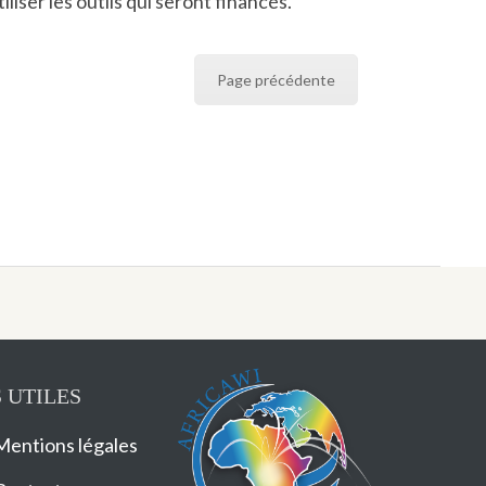
liser les outils qui seront financés.
Page précédente
 UTILES
Mentions légales