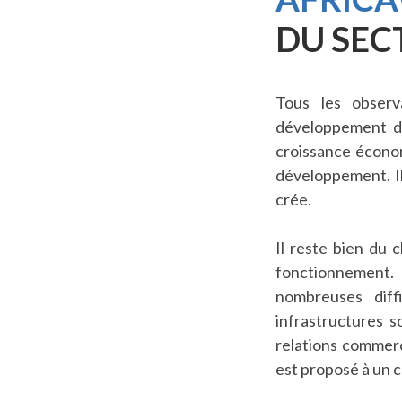
DU SEC
Tous les observ
développement des
croissance économ
développement. Il 
crée.
Il reste bien du 
fonctionnement. M
nombreuses diff
infrastructures s
relations commerc
est proposé à un c