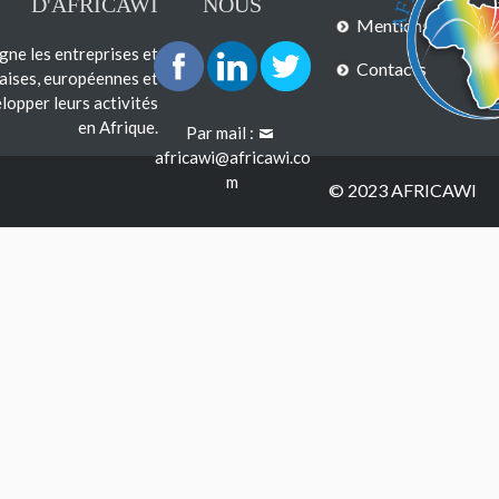
D'AFRICAWI
NOUS
Mentions légales
e les entreprises et
Contacts
çaises, européennes et
lopper leurs activités
en Afrique.
Par mail :
africawi@africawi.co
m
© 2023 AFRICAWI