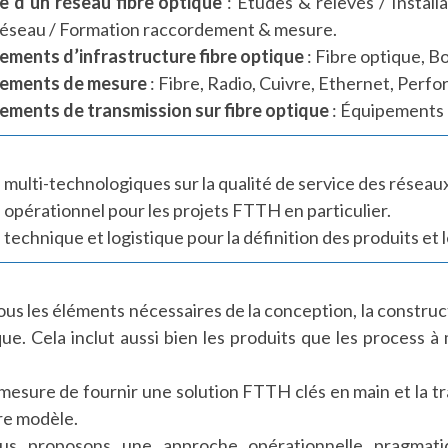
 d’un réseau fibre optique
: Études & relevés / Install
éseau / Formation raccordement & mesure.
ements d’infrastructure fibre optique
: Fibre optique, Bo
pements de mesure
: Fibre, Radio, Cuivre, Ethernet, Perf
ements de transmission sur fibre optique
: Équipement
e multi-technologiques sur la qualité de service des réseau
e opérationnel pour les projets FTTH en particulier.
 technique et logistique pour la définition des produits et 
us les éléments nécessaires de la conception, la construct
que. Cela inclut aussi bien les produits que les process 
sure de fournir une solution FTTH clés en main et la tr
re modèle.
ous proposons une approche opérationnelle pragmati