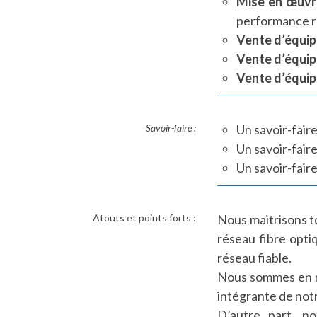
Mise en œuvre
performance r
Vente d’équip
Vente d’équi
Vente d’équip
Savoir-faire :
Un savoir-fair
Un savoir-fair
Un savoir-faire
Atouts et points forts :
Nous maitrisons to
réseau fibre opti
réseau fiable.
Nous sommes en me
intégrante de not
D’autre part, n