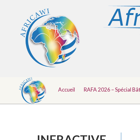
Menu
Aller
au
Accueil
RAFA 2026 – Spécial Bâ
Top
contenu
INFRACTIVE