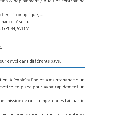
ation & déploiement / Audit et contrôle de
itier, Tiroir optique, …
ormance réseau.
s : GPON, WDM.
x.
leur envoi dans différents pays.
ion, à l’exploitation et la maintenance d’un
à mettre en place pour avoir rapidement un
ansmission de nos compétences fait partie
que unique grâce à nos collaborateurs