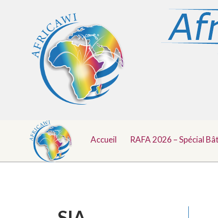
Menu
Aller
au
Accueil
RAFA 2026 – Spécial Bâ
Top
contenu
SIA