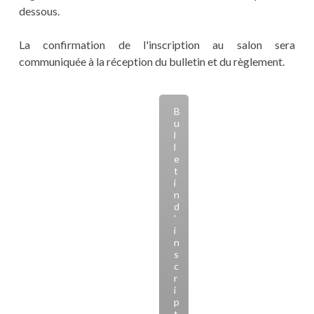
dessous.
La confirmation de l'inscription au salon sera
communiquée à la réception du bulletin et du règlement.
B
u
l
l
e
t
i
n
d
'
i
n
s
c
r
i
p
t