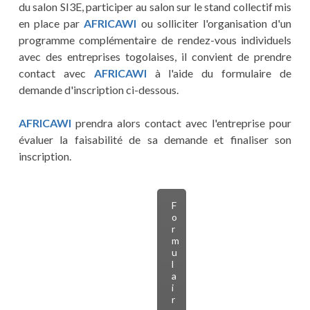
du salon SI3E, participer au salon sur le stand collectif mis
en place par
AFRICAWI
ou solliciter l'organisation d'un
programme complémentaire de rendez-vous individuels
avec des entreprises togolaises, il convient de prendre
contact avec
AFRICAWI
à l'aide du formulaire de
demande d'inscription ci-dessous.
AFRICAWI
prendra alors contact avec l'entreprise pour
évaluer la faisabilité de sa demande et finaliser son
inscription.
F
o
r
m
u
l
a
i
r