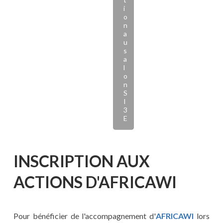
i
o
n
a
u
s
a
l
o
n
S
I
3
E
INSCRIPTION AUX
ACTIONS D'AFRICAWI
Pour bénéficier de l'accompagnement d'
AFRICAWI
lors