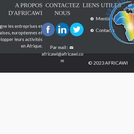
A PROPOS
CONTACTEZ
LIENS UTILES
D'AFRICAWI
NOUS
Mentions légales
e les entreprises et
Contacts
çaises, européennes et
lopper leurs activités
en Afrique.
Par mail :
africawi@africawi.co
m
© 2023 AFRICAWI