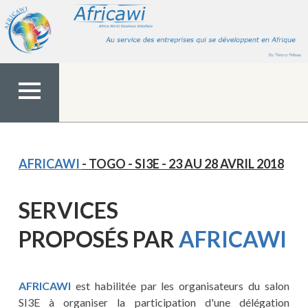
Aller
au
contenu
MENU
TOP
AFRICAWI
- TOGO - SI3E - 23 AU 28 AVRIL 2018
SERVICES
PROPOS
ÉS
PAR
AFRICAWI
AFRICAWI
est habilitée par les organisateurs du salon
SI3E à organiser la participation d'une délégation