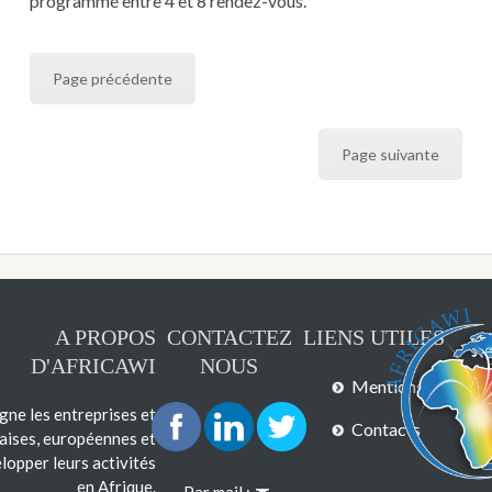
programmé entre 4 et 8 rendez-vous.
Page précédente
Page suivante
A PROPOS
CONTACTEZ
LIENS UTILES
D'AFRICAWI
NOUS
Mentions légales
e les entreprises et
Contacts
çaises, européennes et
lopper leurs activités
en Afrique.