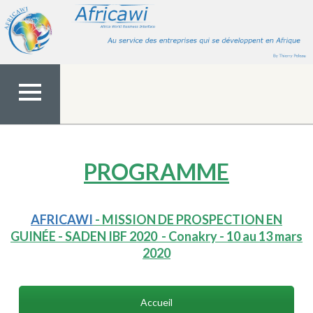
Aller
au
contenu
MENU
TOP
PROGRAMME
AFRICAWI
- MISSION DE PROSPECTION EN
GUINÉE -
SADEN IBF 2020
-
Conakry - 10 au 13 mars
2020
Accueil