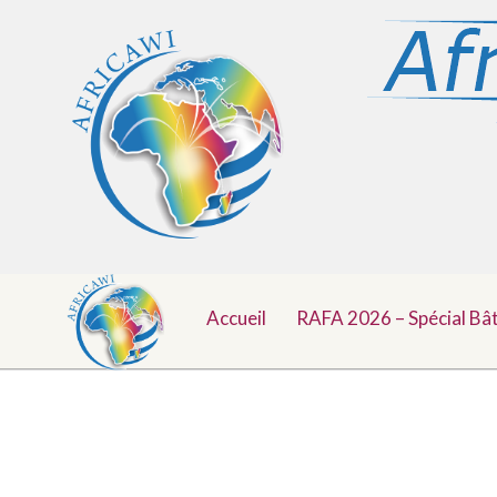
Menu
Aller
au
Accueil
RAFA 2026 – Spécial Bâ
Top
contenu