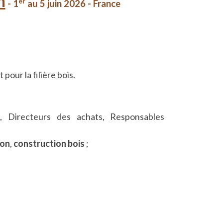
n
er
- 1
au 5 juin 2026 - France
pour la filière bois.
s, Directeurs des achats, Responsables
ion
,
construction bois
;