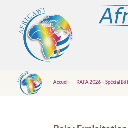
Menu
Aller
au
Accueil
RAFA 2026 – Spécial Bâ
Top
contenu