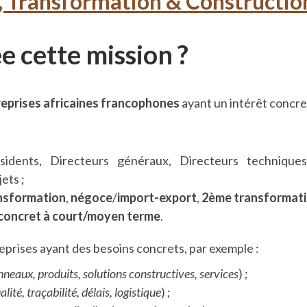
n, Transformation & Constructio
e cette mission ?
eprises africaines francophones
ayant un intérêt concret 
sidents, Directeurs généraux, Directeurs technique
ets ;
nsformation
,
négoce
/
import-export
,
2ème transformat
concret à court/moyen terme
.
eprises ayant des besoins concrets, par exemple :
nneaux, produits, solutions constructives, services
) ;
alité, traçabilité, délais, logistique
) ;