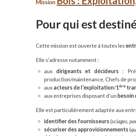
Bois : Exploitatio
Mission
Pour qui est destiné
Cette mission est ouverte à toutes les
entr
Elle s’adresse notamment :
aux
dirigeants et décideurs
: Pré
production/maintenance, Chefs de proj
ère
aux
acteurs de l’exploitation
/
1
tra
aux entreprises disposant d’un
besoin 
Elle est particulièrement adaptée aux entr
identifier des fournisseurs
(
sciages, pa
sécuriser des approvisionnements
(
qu