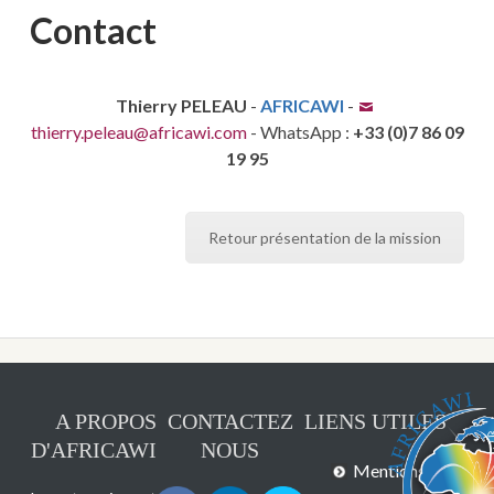
Contact
Thierry PELEAU
-
AFRICAWI
-
thierry.peleau@africawi.com
- WhatsApp :
+33 (0)7 86 09
19 95
Retour présentation de la mission
A PROPOS
CONTACTEZ
LIENS UTILES
D'AFRICAWI
NOUS
Mentions légales