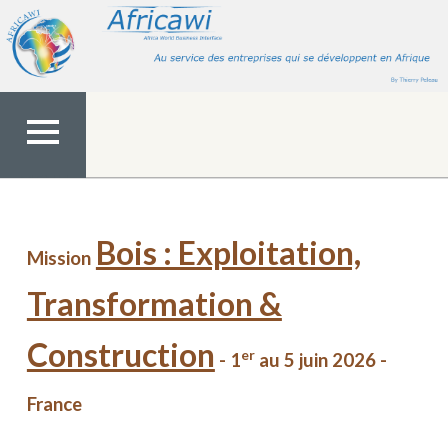
Aller
au
contenu
MENU
TOP
Bois : Exploitation,
Mission
Transformation &
Construction
er
- 1
au 5 juin 2026 -
France