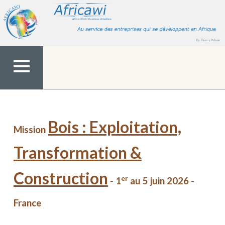
Aller
au
contenu
MENU
TOP
Bois : Exploitation,
Mission
Transformation &
Construction
er
- 1
au 5 juin 2026 -
France