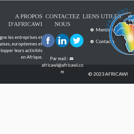
A PROPOS
CONTACTEZ
LIENS UTILES
D'AFRICAWI
NOUS
Mentions légales
e les entreprises et
Contacts
çaises, européennes et
lopper leurs activités
en Afrique.
Par mail :
africawi@africawi.co
m
© 2023 AFRICAWI