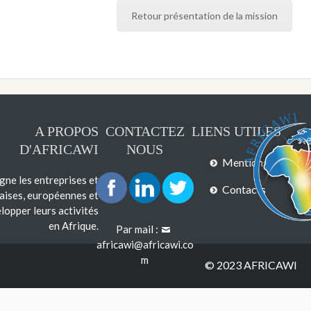
Retour présentation de la mission
A PROPOS
CONTACTEZ
LIENS UTILES
D'AFRICAWI
NOUS
Mentions légales
e les entreprises et
Contacts
çaises, européennes et
lopper leurs activités
en Afrique.
Par mail :
africawi@africawi.co
m
© 2023 AFRICAWI