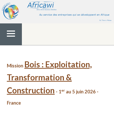
Aller
au
contenu
MENU
TOP
Bois : Exploitation,
Mission
Transformation &
Construction
er
- 1
au 5 juin 2026 -
France