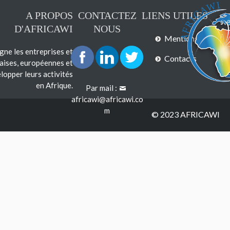
A PROPOS
CONTACTEZ
LIENS UTILES
D'AFRICAWI
NOUS
Mentions légales
e les entreprises et
Contacts
çaises, européennes et
lopper leurs activités
en Afrique.
Par mail :
africawi@africawi.co
m
© 2023 AFRICAWI