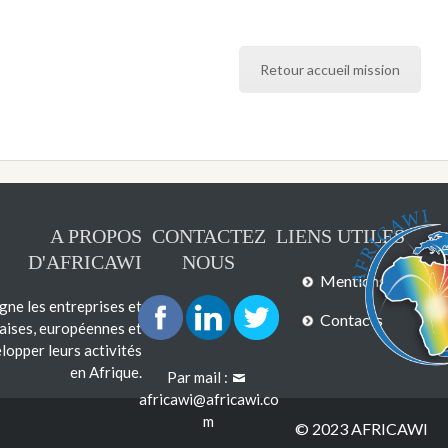
Retour accueil mission
A PROPOS
CONTACTEZ
LIENS UTILES
D'AFRICAWI
NOUS
Mentions légales
e les entreprises et
Contacts
çaises, européennes et
lopper leurs activités
en Afrique.
Par mail :
africawi@africawi.co
m
© 2023 AFRICAWI