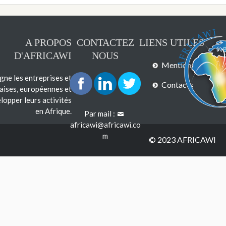
A PROPOS
CONTACTEZ
LIENS UTILES
D'AFRICAWI
NOUS
Mentions légales
e les entreprises et
Contacts
çaises, européennes et
lopper leurs activités
en Afrique.
Par mail :
africawi@africawi.co
m
© 2023 AFRICAWI