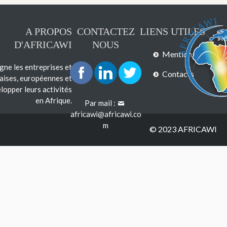
A PROPOS
CONTACTEZ
LIENS UTILES
D'AFRICAWI
NOUS
Mentions légales
e les entreprises et
Contacts
çaises, européennes et
lopper leurs activités
en Afrique.
Par mail :
africawi@africawi.co
m
© 2023 AFRICAWI