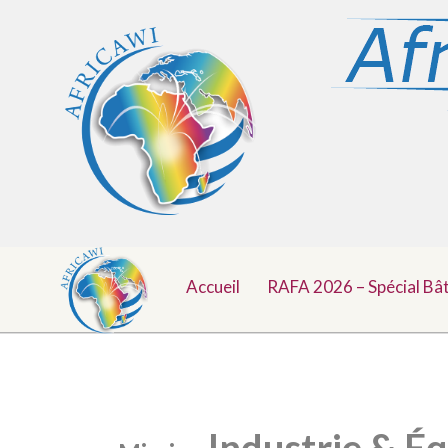
Menu
Aller
au
Accueil
RAFA 2026 – Spécial Bâ
Top
contenu
Industrie &
Éq