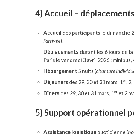
4) Accueil – déplacement
Accueil
des participants le
dimanche 2
l’arrivée
).
Déplacements
durant les 6 jours de l
Paris le vendredi 3 avril 2026 : minibus,
Hébergement
5 nuits (
chambre individuel
er
Déjeuners
des 29, 30 et 31 mars, 1
, 2,
er
Dîners
des 29, 30 et 31 mars, 1
et 2 av
5) Support opérationnel p
Assistance logistique
quotidienne (
ho