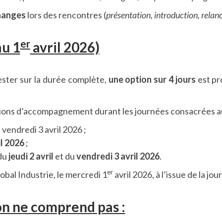
changes
lors des rencontres (
présentation, introduction, relan
er
au 1
avril 2026)
ester sur la durée complète,
une option sur 4 jours
est pr
ns d’accompagnement durant les journées consacrées au sa
 vendredi 3 avril 2026 ;
il
2026
;
 du
jeudi 2 avril
et du
vendredi 3 avril 2026
.
er
lobal Industrie, le mercredi 1
avril 2026, à l’issue de la jou
ion ne comprend pas :