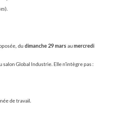
ces
).
oposée, du
dimanche 29 mars
au
mercredi
lon Global Industrie. Elle n'intègre pas :
rnée de travail.