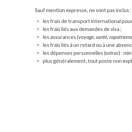
Sauf mention expresse, ne sont pas inclus :
les frais de transport international pour
les frais liés aux demandes de visa ;
les assurances (
voyage, santé, rapatriement
les frais liés à un retard ou à une absenc
les dépenses personnelles (
extras
) : mi
plus généralement, tout poste non expl