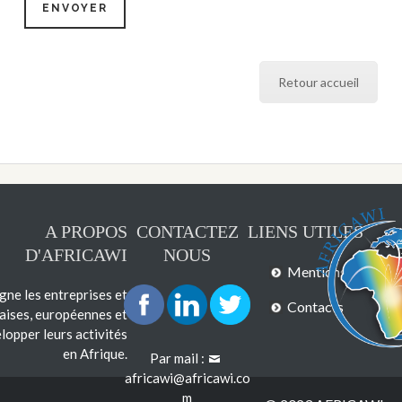
Retour accueil
A PROPOS
CONTACTEZ
LIENS UTILES
D'AFRICAWI
NOUS
Mentions légales
e les entreprises et
Contacts
çaises, européennes et
lopper leurs activités
en Afrique.
Par mail :
africawi@africawi.co
m