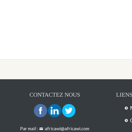
CONTACTEZ NOUS
LIENS
Par mail :
africawi@africawi.com