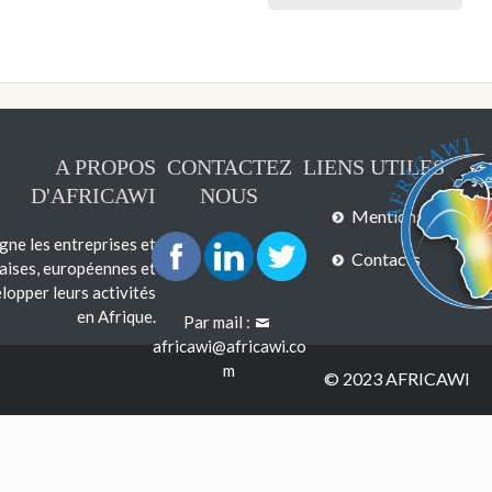
A PROPOS
CONTACTEZ
LIENS UTILES
D'AFRICAWI
NOUS
Mentions légales
e les entreprises et
Contacts
çaises, européennes et
lopper leurs activités
en Afrique.
Par mail :
africawi@africawi.co
m
© 2023 AFRICAWI