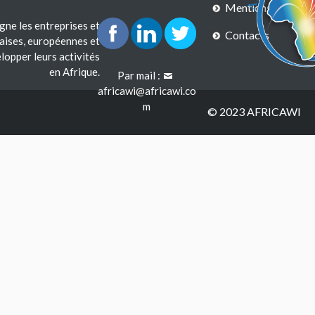
Mentions légales
e les entreprises et
Contacts
çaises, européennes et
lopper leurs activités
en Afrique.
Par mail :
africawi@africawi.co
m
© 2023 AFRICAWI