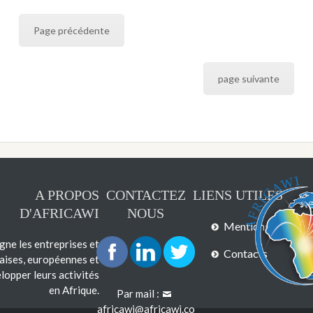
Page précédente
page suivante
A PROPOS
CONTACTEZ
LIENS UTILES
D'AFRICAWI
NOUS
Mentions légales
e les entreprises et
Contacts
çaises, européennes et
lopper leurs activités
en Afrique.
Par mail :
africawi@africawi.co