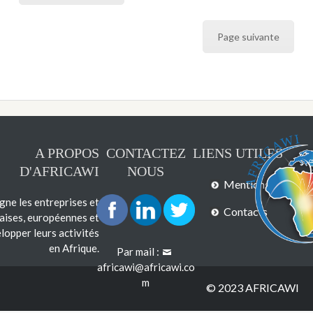
Page suivante
A PROPOS
CONTACTEZ
LIENS UTILES
D'AFRICAWI
NOUS
Mentions légales
e les entreprises et
Contacts
çaises, européennes et
lopper leurs activités
en Afrique.
Par mail :
africawi@africawi.co
m
© 2023 AFRICAWI