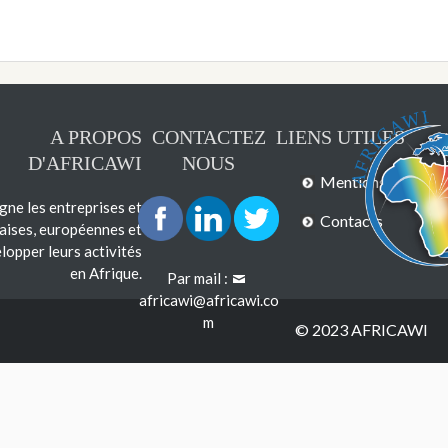
A PROPOS
CONTACTEZ
LIENS UTILES
D'AFRICAWI
NOUS
Mentions légales
e les entreprises et
Contacts
çaises, européennes et
lopper leurs activités
en Afrique.
Par mail :
africawi@africawi.co
m
© 2023 AFRICAWI