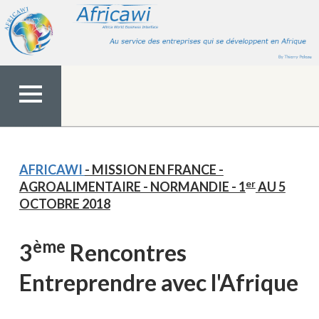
Aller
au
contenu
MENU
TOP
AFRICAWI
- MISSION EN FRANCE -
er
AGROALIMENTAIRE - NORMANDIE - 1
AU 5
OCTOBRE 2018
ème
3
Rencontres
Entreprendre avec l'Afrique