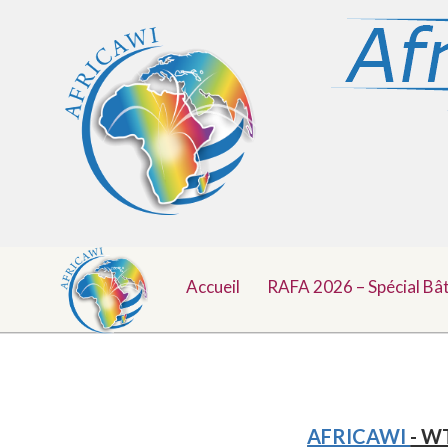
Menu
Aller
au
Accueil
RAFA 2026 – Spécial Bâ
Top
contenu
AFRICAWI
- WT