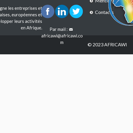
Mentions légales
e les entreprises et
Contacts
çaises, européennes et
lopper leurs activités
en Afrique.
Par mail :
africawi@africawi.co
m
© 2023 AFRICAWI