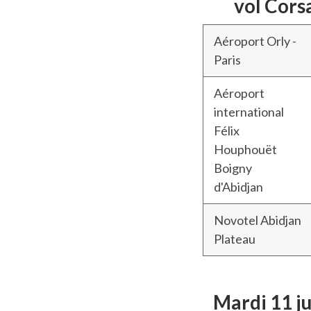
vol Cors
Aéroport Orly -
Paris
Aéroport
international
Félix
Houphouët
Boigny
d'Abidjan
Novotel Abidjan
Plateau
Mardi 11
j