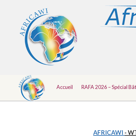
Menu
Aller
au
Accueil
RAFA 2026 – Spécial Bâ
Top
contenu
AFRICAWI
- WT