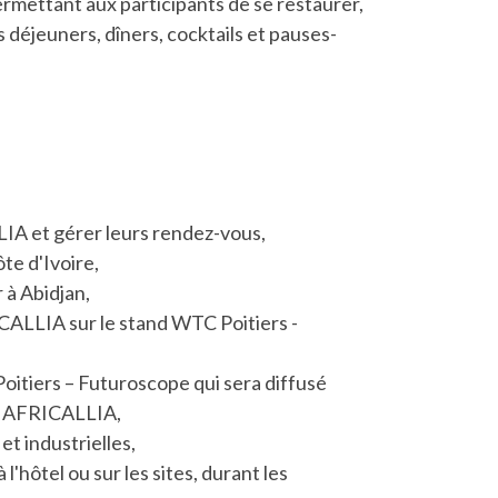
rmettant aux participants de se restaurer,
s déjeuners, dîners, cocktails et pauses-
LLIA et gérer leurs rendez-vous,
te d'Ivoire,
à Abidjan,
RICALLIA sur le stand WTC Poitiers -
oitiers – Futuroscope qui sera diffusé
 à AFRICALLIA,
t industrielles,
'hôtel ou sur les sites, durant les