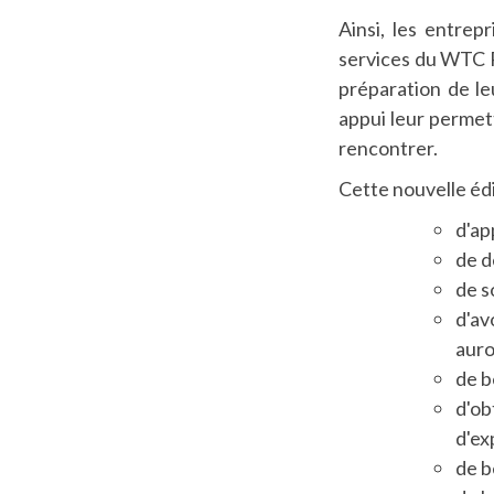
Ainsi, les entrep
services du WTC Po
préparation de le
appui leur permett
rencontrer.
Cette nouvelle édi
d'ap
de d
de s
d'av
auro
de b
d'ob
d'ex
de b