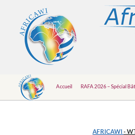
Menu
Aller
au
Accueil
RAFA 2026 – Spécial Bâ
Top
contenu
AFRICAWI
- WT