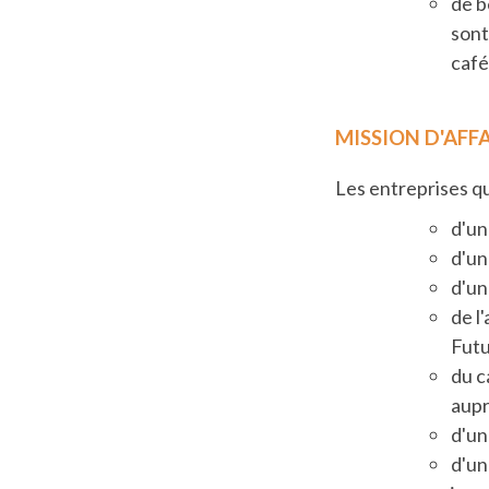
de b
sont
café
MISSION D'
AFFA
Les entreprises qu
d'un
d'un
d'un
de l
Fut
du c
aupr
d'un
d'un