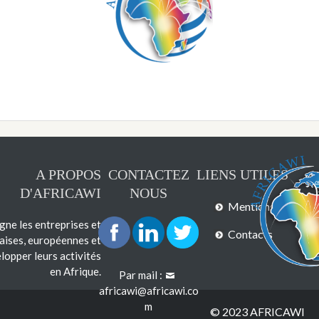
A PROPOS
CONTACTEZ
LIENS UTILES
D'AFRICAWI
NOUS
Mentions légales
e les entreprises et
Contacts
çaises, européennes et
lopper leurs activités
en Afrique.
Par mail :
africawi@africawi.co
m
© 2023 AFRICAWI