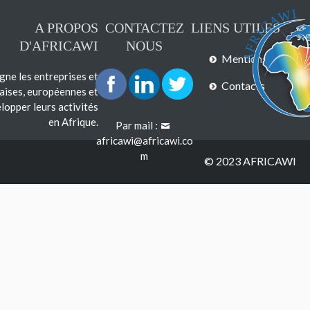
A PROPOS
CONTACTEZ
LIENS UTILES
D'AFRICAWI
NOUS
Mentions légales
e les entreprises et
Contacts
çaises, européennes et
lopper leurs activités
en Afrique.
Par mail :
africawi@africawi.co
m
© 2023 AFRICAWI